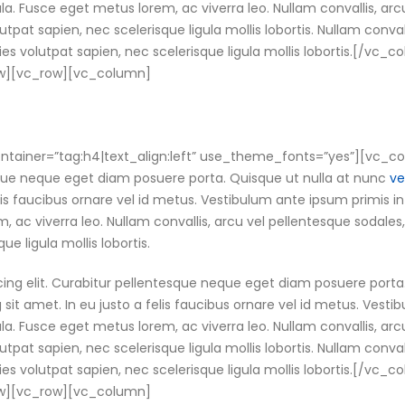
gula. Fusce eget metus lorem, ac viverra leo. Nullam convallis, arc
utpat sapien, nec scelerisque ligula mollis lobortis. Nullam convall
cies volutpat sapien, nec scelerisque ligula mollis lobortis.[/v
ow][vc_row][vc_column]
tainer=”tag:h4|text_align:left” use_theme_fonts=”yes”][vc_co
esque neque eget diam posuere porta. Quisque ut nulla at nunc
ve
elis faucibus ornare vel id metus. Vestibulum ante ipsum primis in
m, ac viverra leo. Nullam convallis, arcu vel pellentesque sodales,
ue ligula mollis lobortis.
cing elit. Curabitur pellentesque neque eget diam posuere porta
ng sit amet. In eu justo a felis faucibus ornare vel id metus. Vest
gula. Fusce eget metus lorem, ac viverra leo. Nullam convallis, arc
utpat sapien, nec scelerisque ligula mollis lobortis. Nullam convall
cies volutpat sapien, nec scelerisque ligula mollis lobortis.[/v
ow][vc_row][vc_column]