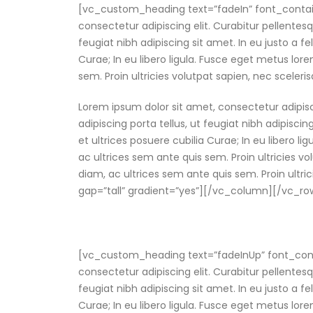
[vc_custom_heading text=”fadeIn” font_contai
consectetur adipiscing elit. Curabitur pellent
feugiat nibh adipiscing sit amet. In eu justo a f
Curae; In eu libero ligula. Fusce eget metus lore
sem. Proin ultricies volutpat sapien, nec scelerisq
Lorem ipsum dolor sit amet, consectetur adipis
adipiscing porta tellus, ut feugiat nibh adipisci
et ultrices posuere cubilia Curae; In eu libero li
ac ultrices sem ante quis sem. Proin ultricies vol
diam, ac ultrices sem ante quis sem. Proin ultri
gap=”tall” gradient=”yes”][/vc_column][/vc_r
[vc_custom_heading text=”fadeInUp” font_cont
consectetur adipiscing elit. Curabitur pellent
feugiat nibh adipiscing sit amet. In eu justo a f
Curae; In eu libero ligula. Fusce eget metus lore