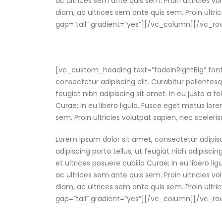
ac ultrices sem ante quis sem. Proin ultricies vol
diam, ac ultrices sem ante quis sem. Proin ultri
gap=”tall” gradient=”yes”][/vc_column][/vc_r
[vc_custom_heading text=”fadeInRightBig” font
consectetur adipiscing elit. Curabitur pellent
feugiat nibh adipiscing sit amet. In eu justo a f
Curae; In eu libero ligula. Fusce eget metus lore
sem. Proin ultricies volutpat sapien, nec scelerisq
Lorem ipsum dolor sit amet, consectetur adipis
adipiscing porta tellus, ut feugiat nibh adipisci
et ultrices posuere cubilia Curae; In eu libero li
ac ultrices sem ante quis sem. Proin ultricies vol
diam, ac ultrices sem ante quis sem. Proin ultri
gap=”tall” gradient=”yes”][/vc_column][/vc_r