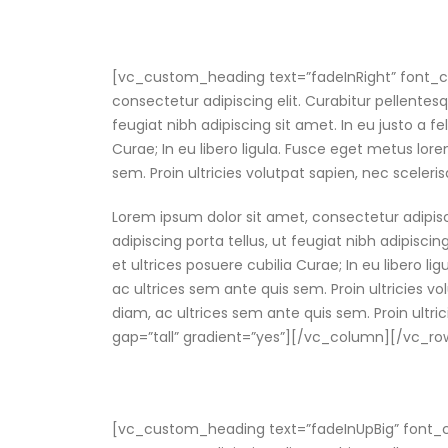
[vc_custom_heading text=”fadeInRight” font_co
consectetur adipiscing elit. Curabitur pellent
feugiat nibh adipiscing sit amet. In eu justo a f
Curae; In eu libero ligula. Fusce eget metus lore
sem. Proin ultricies volutpat sapien, nec scelerisq
Lorem ipsum dolor sit amet, consectetur adipis
adipiscing porta tellus, ut feugiat nibh adipisci
et ultrices posuere cubilia Curae; In eu libero li
ac ultrices sem ante quis sem. Proin ultricies vol
diam, ac ultrices sem ante quis sem. Proin ultri
gap=”tall” gradient=”yes”][/vc_column][/vc_r
[vc_custom_heading text=”fadeInUpBig” font_c