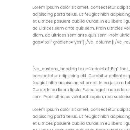
Lorem ipsum dolor sit amet, consectetur adipis
adipiscing porta tellus, ut feugiat nibh adipisci
et ultrices posuere cubilia Curae; In eu libero li
ac ultrices sem ante quis sem. Proin ultricies vol
diam, ac ultrices sem ante quis sem. Proin ultri
gap=”tall” gradient=”yes”][/vc_column][/vc_r
[vc_custom_heading text=”fadeInLeftBig” font_
consectetur adipiscing elit. Curabitur pellent
feugiat nibh adipiscing sit amet. In eu justo a f
Curae; In eu libero ligula. Fusce eget metus lore
sem. Proin ultricies volutpat sapien, nec scelerisq
Lorem ipsum dolor sit amet, consectetur adipis
adipiscing porta tellus, ut feugiat nibh adipisci
et ultrices posuere cubilia Curae; In eu libero li