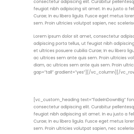
consectetur adipiscing elit. Curabitur pellent
feugiat nibh adipiscing sit amet. In eu justo a f
Curae; In eu libero ligula. Fusce eget metus lore
sem. Proin ultricies volutpat sapien, nec scelerisq
Lorem ipsum dolor sit amet, consectetur adipis
adipiscing porta tellus, ut feugiat nibh adipisci
et ultrices posuere cubilia Curae; In eu libero li
ac ultrices sem ante quis sem. Proin ultricies vol
diam, ac ultrices sem ante quis sem. Proin ultri
gap=”tall” gradient=”yes”][/vc_column][/vc_r
[vc_custom_heading text=”fadeInDownBig” font
consectetur adipiscing elit. Curabitur pellent
feugiat nibh adipiscing sit amet. In eu justo a f
Curae; In eu libero ligula. Fusce eget metus lore
sem. Proin ultricies volutpat sapien, nec scelerisq