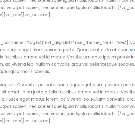
utpat sapien, nec scelerisque ligula mollis lobortis. Nullam convall
cies volutpat sapien, nec scelerisque ligula mollis lobortis.[/v
ow][vc_row][vc_column]
_container=”tag:h4|text_align:left” use_theme_fonts=”yes”][v
esque neque eget diam posuere porta. Quisque ut nulla at nunc
ve
elis faucibus ornare vel id metus. Vestibulum ante ipsum primis in
m, ac viverra leo. Nullam convallis, arcu vel pellentesque sodales,
ue ligula mollis lobortis.
cing elit. Curabitur pellentesque neque eget diam posuere porta
ng sit amet. In eu justo a felis faucibus ornare vel id metus. Vest
gula. Fusce eget metus lorem, ac viverra leo. Nullam convallis, arc
utpat sapien, nec scelerisque ligula mollis lobortis. Nullam convall
cies volutpat sapien, nec scelerisque ligula mollis lobortis.[/v
ow][vc_row][vc_column]