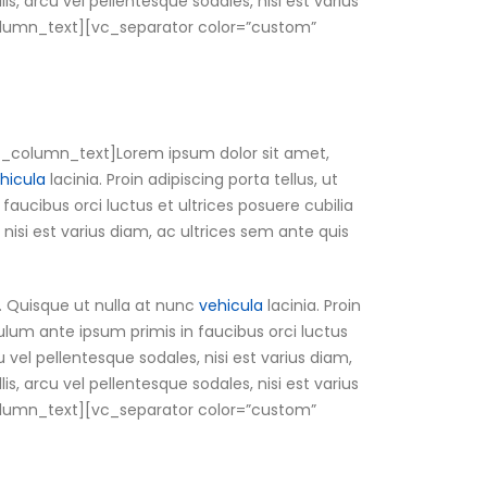
is, arcu vel pellentesque sodales, nisi est varius
c_column_text][vc_separator color=”custom”
c_column_text]Lorem ipsum dolor sit amet,
hicula
lacinia. Proin adipiscing porta tellus, ut
 faucibus orci luctus et ultrices posuere cubilia
 nisi est varius diam, ac ultrices sem ante quis
. Quisque ut nulla at nunc
vehicula
lacinia. Proin
ibulum ante ipsum primis in faucibus orci luctus
u vel pellentesque sodales, nisi est varius diam,
is, arcu vel pellentesque sodales, nisi est varius
c_column_text][vc_separator color=”custom”