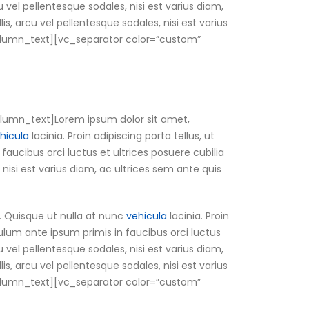
u vel pellentesque sodales, nisi est varius diam,
is, arcu vel pellentesque sodales, nisi est varius
c_column_text][vc_separator color=”custom”
lumn_text]Lorem ipsum dolor sit amet,
hicula
lacinia. Proin adipiscing porta tellus, ut
 faucibus orci luctus et ultrices posuere cubilia
 nisi est varius diam, ac ultrices sem ante quis
. Quisque ut nulla at nunc
vehicula
lacinia. Proin
ibulum ante ipsum primis in faucibus orci luctus
u vel pellentesque sodales, nisi est varius diam,
is, arcu vel pellentesque sodales, nisi est varius
c_column_text][vc_separator color=”custom”