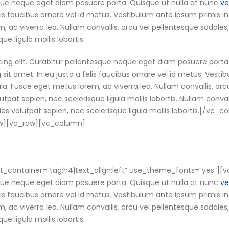
esque neque eget diam posuere porta. Quisque ut nulla at nunc
ve
elis faucibus ornare vel id metus. Vestibulum ante ipsum primis in
m, ac viverra leo. Nullam convallis, arcu vel pellentesque sodales,
ue ligula mollis lobortis.
cing elit. Curabitur pellentesque neque eget diam posuere porta
ng sit amet. In eu justo a felis faucibus ornare vel id metus. Vest
gula. Fusce eget metus lorem, ac viverra leo. Nullam convallis, arc
utpat sapien, nec scelerisque ligula mollis lobortis. Nullam convall
cies volutpat sapien, nec scelerisque ligula mollis lobortis.[/v
ow][vc_row][vc_column]
_container=”tag:h4|text_align:left” use_theme_fonts=”yes”][v
esque neque eget diam posuere porta. Quisque ut nulla at nunc
ve
elis faucibus ornare vel id metus. Vestibulum ante ipsum primis in
m, ac viverra leo. Nullam convallis, arcu vel pellentesque sodales,
ue ligula mollis lobortis.