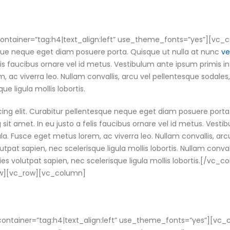
ntainer=”tag:h4|text_align:left” use_theme_fonts=”yes”][vc_c
esque neque eget diam posuere porta. Quisque ut nulla at nunc
ve
elis faucibus ornare vel id metus. Vestibulum ante ipsum primis in
m, ac viverra leo. Nullam convallis, arcu vel pellentesque sodales,
ue ligula mollis lobortis.
cing elit. Curabitur pellentesque neque eget diam posuere porta
ng sit amet. In eu justo a felis faucibus ornare vel id metus. Vest
gula. Fusce eget metus lorem, ac viverra leo. Nullam convallis, arc
utpat sapien, nec scelerisque ligula mollis lobortis. Nullam convall
cies volutpat sapien, nec scelerisque ligula mollis lobortis.[/v
ow][vc_row][vc_column]
ontainer=”tag:h4|text_align:left” use_theme_fonts=”yes”][vc_