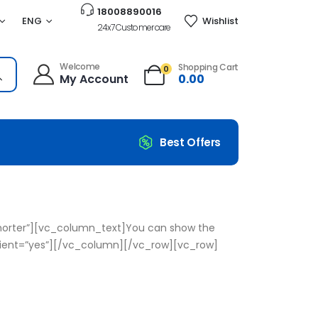
18008890016
ENG
Wishlist
24x7 Customer care
Welcome
Shopping Cart
0
My Account
0.00
Best Offers
Animations
horter”][vc_column_text]You can show the
dient=”yes”][/vc_column][/vc_row][vc_row]