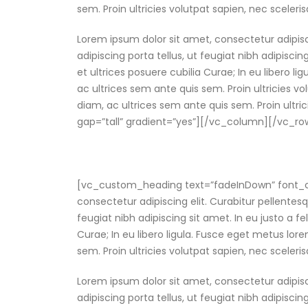
sem. Proin ultricies volutpat sapien, nec scelerisq
Lorem ipsum dolor sit amet, consectetur adipis
adipiscing porta tellus, ut feugiat nibh adipisci
et ultrices posuere cubilia Curae; In eu libero li
ac ultrices sem ante quis sem. Proin ultricies vol
diam, ac ultrices sem ante quis sem. Proin ultri
gap=”tall” gradient=”yes”][/vc_column][/vc_r
[vc_custom_heading text=”fadeInDown” font_co
consectetur adipiscing elit. Curabitur pellent
feugiat nibh adipiscing sit amet. In eu justo a f
Curae; In eu libero ligula. Fusce eget metus lore
sem. Proin ultricies volutpat sapien, nec scelerisq
Lorem ipsum dolor sit amet, consectetur adipis
adipiscing porta tellus, ut feugiat nibh adipisci