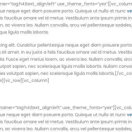
ner=”tag:h4|text_align:left” use_theme_fonts=”yes”][vc_colum
esque neque eget diam posuere porta. Quisque ut nulla at nunc
ve
elis faucibus ornare vel id metus. Vestibulum ante ipsum primis in
m, ac viverra leo. Nullam convallis, arcu vel pellentesque sodales,
ue ligula mollis lobortis.
cing elit. Curabitur pellentesque neque eget diam posuere porta
ng sit amet. In eu justo a felis faucibus ornare vel id metus. Vest
gula. Fusce eget metus lorem, ac viverra leo. Nullam convallis, arc
utpat sapien, nec scelerisque ligula mollis lobortis. Nullam convall
cies volutpat sapien, nec scelerisque ligula mollis lobortis.[/v
ow][vc_row][vc_column]
ainer=”tag:h4|text_align:left” use_theme_fonts=”yes”][vc_col
esque neque eget diam posuere porta. Quisque ut nulla at nunc
ve
elis faucibus ornare vel id metus. Vestibulum ante ipsum primis in
m, ac viverra leo. Nullam convallis, arcu vel pellentesque sodales,