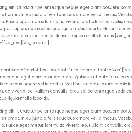
cing elit. Curabitur pellentesque neque eget diam posuere porta
ng sit amet. In eu justo a felis faucibus ornare vel id metus. Vest
gula. Fusce eget metus lorem, ac viverra leo. Nullam convallis, arc
utpat sapien, nec scelerisque ligula mollis lobortis. Nullam convall
cies volutpat sapien, nec scelerisque ligula mollis lobortis.[/v
ow][vc_row][vc_column]
container=”tag:h4|text_align:left” use_theme_fonts=”yes”][vc
esque neque eget diam posuere porta. Quisque ut nulla at nunc
ve
elis faucibus ornare vel id metus. Vestibulum ante ipsum primis in
m, ac viverra leo. Nullam convallis, arcu vel pellentesque sodales,
ue ligula mollis lobortis.
cing elit. Curabitur pellentesque neque eget diam posuere porta
ng sit amet. In eu justo a felis faucibus ornare vel id metus. Vest
gula. Fusce eget metus lorem, ac viverra leo. Nullam convallis, arc