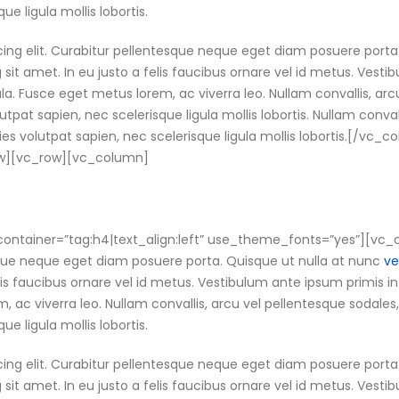
ue ligula mollis lobortis.
cing elit. Curabitur pellentesque neque eget diam posuere porta
ng sit amet. In eu justo a felis faucibus ornare vel id metus. Vest
gula. Fusce eget metus lorem, ac viverra leo. Nullam convallis, arc
utpat sapien, nec scelerisque ligula mollis lobortis. Nullam convall
cies volutpat sapien, nec scelerisque ligula mollis lobortis.[/v
ow][vc_row][vc_column]
ntainer=”tag:h4|text_align:left” use_theme_fonts=”yes”][vc_
esque neque eget diam posuere porta. Quisque ut nulla at nunc
ve
elis faucibus ornare vel id metus. Vestibulum ante ipsum primis in
m, ac viverra leo. Nullam convallis, arcu vel pellentesque sodales,
ue ligula mollis lobortis.
cing elit. Curabitur pellentesque neque eget diam posuere porta
ng sit amet. In eu justo a felis faucibus ornare vel id metus. Vest